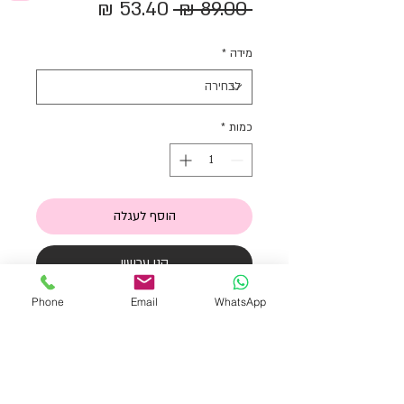
מחיר
מחיר
 ‏89.00 ‏₪ 
רגיל
מבצע
מידה
*
כמות
*
הוסף לעגלה
קני עכשיו
Phone
Email
WhatsApp
אוברול וופל עם סגירת כפתורים בחזה